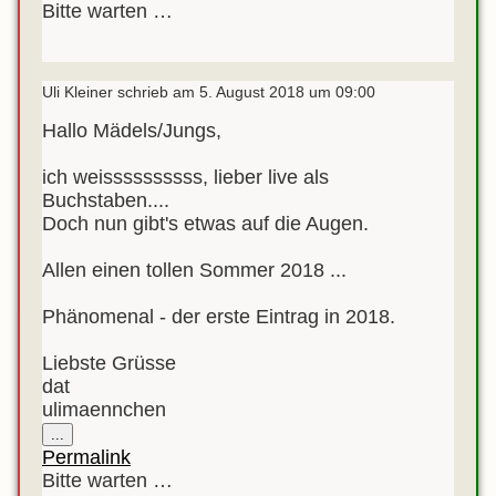
Bitte warten …
Uli Kleiner
schrieb am
5. August 2018
um
09:00
Hallo Mädels/Jungs,
ich weissssssssss, lieber live als
Buchstaben....
Doch nun gibt's etwas auf die Augen.
Allen einen tollen Sommer 2018 ...
Phänomenal - der erste Eintrag in 2018.
Liebste Grüsse
dat
ulimaennchen
Diese
...
Metabox
Permalink
ein-/ausblenden.
Bitte warten …