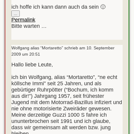
ich hoffe ich kann dann auch da sein 🙂
Diese
...
Metabox
Permalink
ein-/ausblenden.
Bitte warten …
Wolfgang alias “Mortaretto”
schrieb am
10. September
2009
um
20:51
Hallo liebe Leute,
ich bin Wolfgang, alias “Mortaretto”, “ne echt
köllsche Immi” seit 25 Jahren, und als
gebürtiger Ruhrpötter (“Bochum, ich komm
aus dir!”) Jahrgang 1957, seit frühester
Jugend mit dem Motorrad-Bazillus infiziert und
nie ohne motorisierte Zweiräder gewesen.
Meine derzeitige Guzzi 1000 S fahre ich
ununterbrochen seit 1991 und ich glaube,
dass wir gemeinsam alt werden bzw. jung
bleiben.