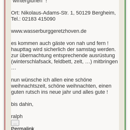
“winterglühen” !
Ort: Nikolaus-Adams-Str. 1, 50129 Bergheim,
Tel.: 02183 415090
www.wasserburggeretzhoven.de
es kommen auch gäste von nah und fern !
haupttag wird sicherlich der samstag werden.
zur übernachtung entsprechende ausrüstung
(winterschlafsack, feldbett, zelt, …) mitbringen
…
nun wünsche ich allen eine schöne
weihnachtszeit, schöne weihnachten, einen
guten rutsch ins neue jahr und alles gute !
bis dahin,
ralph
Diese
...
Metabox
Permalink