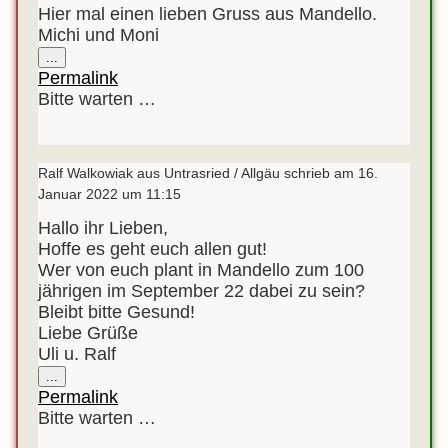
Hier mal einen lieben Gruss aus Mandello.
Michi und Moni
Diese
...
Metabox
Permalink
ein-/ausblenden.
Bitte warten …
Ralf Walkowiak
aus
Untrasried / Allgäu
schrieb am
16.
Januar 2022
um
11:15
Hallo ihr Lieben,
Hoffe es geht euch allen gut!
Wer von euch plant in Mandello zum 100
jährigen im September 22 dabei zu sein?
Bleibt bitte Gesund!
Liebe Grüße
Uli u. Ralf
Diese
...
Metabox
Permalink
ein-/ausblenden.
Bitte warten …