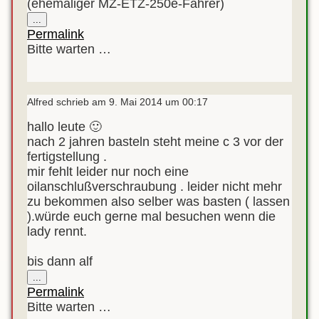
(ehemaliger MZ-ETZ-250e-Fahrer)
Diese
...
Metabox
Permalink
ein-/ausblenden.
Bitte warten …
Alfred
schrieb am
9. Mai 2014
um
00:17
hallo leute 🙂
nach 2 jahren basteln steht meine c 3 vor der
fertigstellung .
mir fehlt leider nur noch eine
oilanschlußverschraubung . leider nicht mehr
zu bekommen also selber was basten ( lassen
).würde euch gerne mal besuchen wenn die
lady rennt.
bis dann alf
Diese
...
Metabox
Permalink
ein-/ausblenden.
Bitte warten …