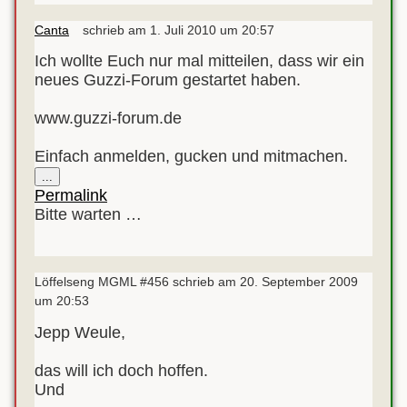
Canta
schrieb am
1. Juli 2010
um
20:57
Ich wollte Euch nur mal mitteilen, dass wir ein
neues Guzzi-Forum gestartet haben.
www.guzzi-forum.de
Einfach anmelden, gucken und mitmachen.
Diese
...
Metabox
Permalink
ein-/ausblenden.
Bitte warten …
Löffelseng MGML #456
schrieb am
20. September 2009
um
20:53
Jepp Weule,
das will ich doch hoffen.
Und