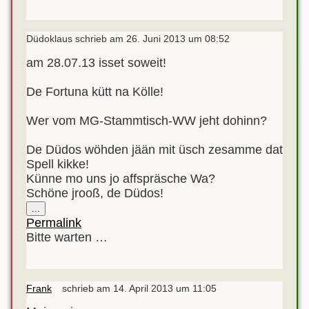
Düdoklaus
schrieb am
26. Juni 2013
um
08:52
am 28.07.13 isset soweit!
De Fortuna kütt na Kölle!
Wer vom MG-Stammtisch-WW jeht dohinn?
De Düdos wöhden jään mit üsch zesamme dat
Spell kikke!
Künne mo uns jo affspräsche Wa?
Schöne jrooß, de Düdos!
Diese
...
Metabox
Permalink
ein-/ausblenden.
Bitte warten …
Frank
schrieb am
14. April 2013
um
11:05