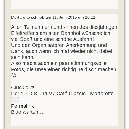
Mortaretto
schrieb am
11. Juni 2015
um
20:12
Allen Teilnehmern und -innen des diesjährigen
Eifeltreffens am alten Bahnhof wünsche ich
viel Spaß und eine schöne Ausfahrt!
Und den Organisatoren Anerkennung und
Dank, auch wenn ich mal wieder nicht dabei
sein kann.
Also macht auch ein paar stimmungsvolle
Fotos, die unsereinen richtig neidisch machen
😉
Glück auf!
Der 1000 S und V7 Café Classic - Mortaretto
Diese
...
Metabox
Permalink
ein-/ausblenden.
Bitte warten …