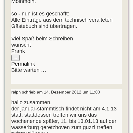
Moinmoin,
so - nun ist es geschafft:
Alle Einträge aus dem technisch veralteten
Gästebuch sind übertragen.
Viel Spaß beim Schreiben
wünscht
Frank
Diese
...
Metabox
Permalink
ein-/ausblenden.
Bitte warten …
ralph
schrieb am
14. Dezember 2012
um
11:00
hallo zusammen,
der januar-stammtisch findet nicht am 4.1.13
statt. stattdessen treffen wir uns das
wochenende später, 11. bis 13.01.13 auf der
wasserburg geretzhoven zum guzzi-treffen