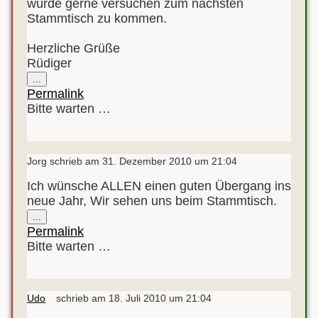
würde gerne versuchen zum nächsten
Stammtisch zu kommen.
Herzliche Grüße
Rüdiger
Diese
...
Metabox
Permalink
ein-/ausblenden.
Bitte warten …
Jorg
schrieb am
31. Dezember 2010
um
21:04
Ich wünsche ALLEN einen guten Übergang ins
neue Jahr, Wir sehen uns beim Stammtisch.
Diese
...
Metabox
Permalink
ein-/ausblenden.
Bitte warten …
Udo
schrieb am
18. Juli 2010
um
21:04