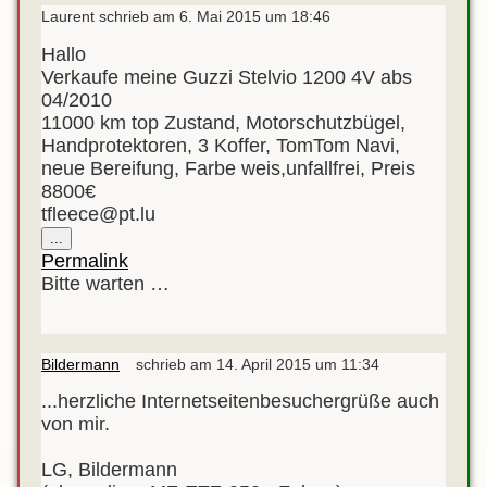
Laurent
schrieb am
6. Mai 2015
um
18:46
Hallo
Verkaufe meine Guzzi Stelvio 1200 4V abs
04/2010
11000 km top Zustand, Motorschutzbügel,
Handprotektoren, 3 Koffer, TomTom Navi,
neue Bereifung, Farbe weis,unfallfrei, Preis
8800€
tfleece@pt.lu
Diese
...
Metabox
Permalink
ein-/ausblenden.
Bitte warten …
Bildermann
schrieb am
14. April 2015
um
11:34
...herzliche Internetseitenbesuchergrüße auch
von mir.
LG, Bildermann