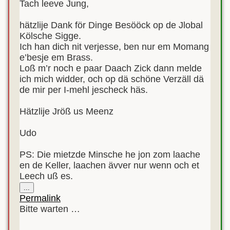
Tach leeve Jung,
hätzlije Dank för Dinge Besööck op de Jlobal
Kölsche Sigge.
Ich han dich nit verjesse, ben nur em Momang
e’besje em Brass.
Loß m’r noch e paar Daach Zick dann melde
ich mich widder, och op dä schöne Verzäll dä
de mir per I-mehl jescheck häs.
Hätzlije Jröß us Meenz
Udo
PS: Die mietzde Minsche he jon zom laache
en de Keller, laachen ävver nur wenn och et
Leech uß es.
Diese
...
Metabox
Permalink
ein-/ausblenden.
Bitte warten …