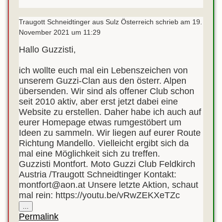
Traugott Schneidtinger
aus
Sulz Österreich
schrieb am
19.
November 2021
um
11:29
Hallo Guzzisti,
ich wollte euch mal ein Lebenszeichen von
unserem Guzzi-Clan aus den österr. Alpen
übersenden. Wir sind als offener Club schon
seit 2010 aktiv, aber erst jetzt dabei eine
Website zu erstellen. Daher habe ich auch auf
eurer Homepage etwas rumgestöbert um
Ideen zu sammeln. Wir liegen auf eurer Route
Richtung Mandello. Vielleicht ergibt sich da
mal eine Möglichkeit sich zu treffen.
Guzzisti Montfort. Moto Guzzi Club Feldkirch
Austria /Traugott Schneidtinger Kontakt:
montfort@aon.at Unsere letzte Aktion, schaut
mal rein: https://youtu.be/vRwZEKXeTZc
Diese
...
Metabox
Permalink
ein-/ausblenden.