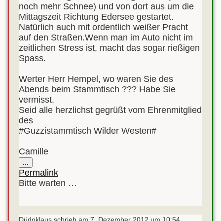
noch mehr Schnee) und von dort aus um die
Mittagszeit Richtung Edersee gestartet.
Natürlich auch mit ordentlich weißer Pracht
auf den Straßen.Wenn man im Auto nicht im
zeitlichen Stress ist, macht das sogar rießigen
Spass.
Werter Herr Hempel, wo waren Sie des
Abends beim Stammtisch ??? Habe Sie
vermisst.
Seid alle herzlichst gegrüßt vom Ehrenmitglied
des
#Guzzistammtisch Wilder Westen#
Camille
Diese
...
Metabox
Permalink
ein-/ausblenden.
Bitte warten …
Düdoklaus
schrieb am
7. Dezember 2012
um
10:54