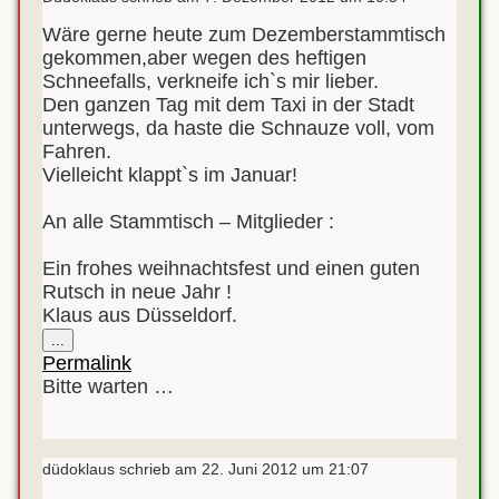
Wäre gerne heute zum Dezemberstammtisch
gekommen,aber wegen des heftigen
Schneefalls, verkneife ich`s mir lieber.
Den ganzen Tag mit dem Taxi in der Stadt
unterwegs, da haste die Schnauze voll, vom
Fahren.
Vielleicht klappt`s im Januar!
An alle Stammtisch – Mitglieder :
Ein frohes weihnachtsfest und einen guten
Rutsch in neue Jahr !
Klaus aus Düsseldorf.
Diese
...
Metabox
Permalink
ein-/ausblenden.
Bitte warten …
düdoklaus
schrieb am
22. Juni 2012
um
21:07