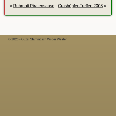
«
Ruhrpott Piratensause
Grashüpfer-Treffen 2008
»
© 2026 - Guzzi Stammtisch Wilder Westen